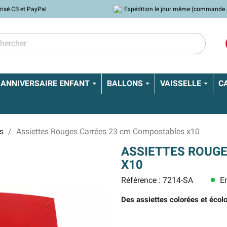
risé CB et PayPal
Expédition le jour même (commande 
ANNIVERSAIRE ENFANT
BALLONS
VAISSELLE
C
s
Assiettes Rouges Carrées 23 cm Compostables x10
ASSIETTES ROUG
X10
Référence : 7214-SA
En
lens
Des assiettes colorées et écologi