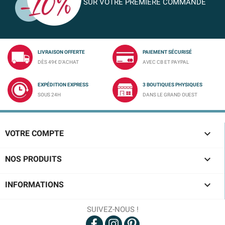
SUR VOTRE PREMIÈRE COMMANDE
LIVRAISON OFFERTE
PAIEMENT SÉCURISÉ
DÈS 49€ D'ACHAT
AVEC CB ET PAYPAL
EXPÉDITION EXPRESS
3 BOUTIQUES PHYSIQUES
SOUS 24H
DANS LE GRAND OUEST

VOTRE COMPTE

NOS PRODUITS

INFORMATIONS
SUIVEZ-NOUS !