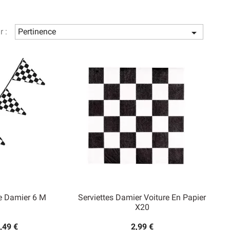
t adapter les décorations aux préférences de l’enfant (ou
 l’avantage de pouvoir convenir à tous les goûts, aux
r :
Pertinence

ez uniquement quelques décorations à damiers. Pour le
mblématique de la marque, comme le rouge pour
Ferrari
.
e Damier 6 M
Serviettes Damier Voiture En Papier
X20
,49 €
2,99 €