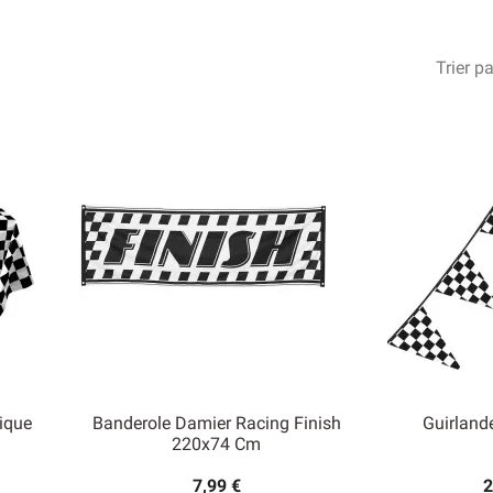
voiture à l’avantage d’être assez large, vous pourrez donc facilemen
brer son anniversaire. En effet, la gamme de décorations à damiers à
 mais aussi à ceux qui aiment les voitures de façon plus générale.
Trier pa
son anniversaire a vraiment une préférence pour une marque, utilis
ionner des décorations ou de la vaisselle jetable de la couleur e
ique
Banderole Damier Racing Finish
Guirland
220x74 Cm
7,99 €
2