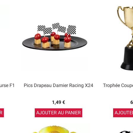
urse F1
Pics Drapeau Damier Racing X24
Trophée Coup
1,49 €
6
R
AJOUTER AU PANIER
AJOUTER