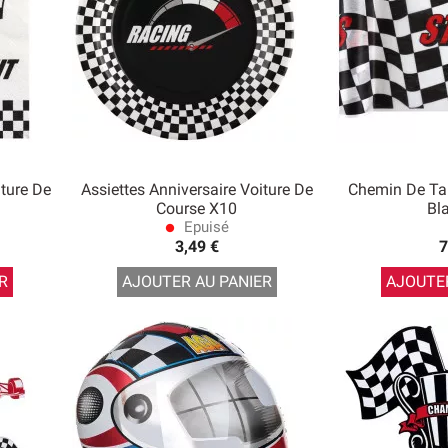
iture De
Assiettes Anniversaire Voiture De
Chemin De Tab
Course X10
Bl
Epuisé
lens
3,49 €
7
R
AJOUTER AU PANIER
AJOUTER