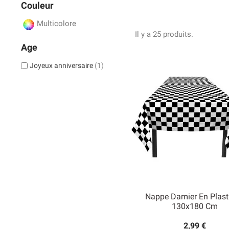
Le thème d’anniversaire 
Couleur
de l’adulte) qui va célé
amateurs de Formule 1
,
Multicolore
Si la personne qui fête 
Il y a 25 produits.
reste, essayer de sélect
Age
Joyeux anniversaire
(1)
Nappe Damier En Plast
130x180 Cm
2,99 €