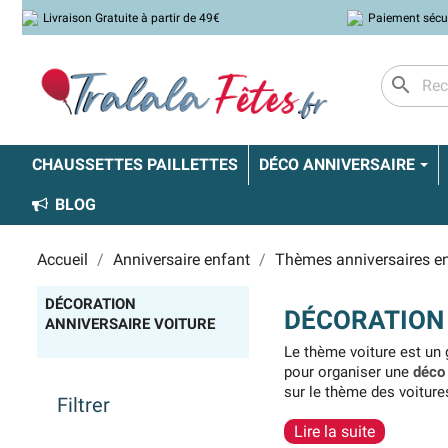
Livraison Gratuite à partir de 49€
Paiement sécu
search
CHAUSSETTES PAILLETTES
DÉCO ANNIVERSAIRE
BLOG
Accueil
Anniversaire enfant
Thèmes anniversaires e
DÉCORATION
DÉCORATION
ANNIVERSAIRE VOITURE
Le thème voiture est un 
pour organiser une
déco 
sur le thème des voiture
Filtrer
passeront pas inaperçu
Lire la suite