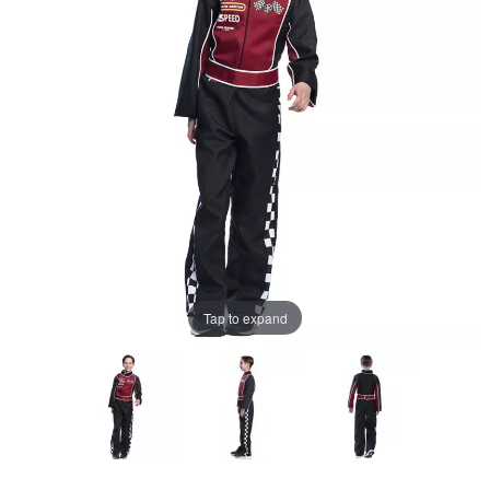
Tap to expand