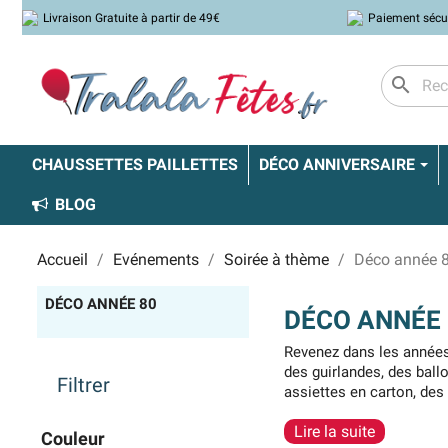
Livraison Gratuite à partir de 49€
Paiement sécu
search
CHAUSSETTES PAILLETTES
DÉCO ANNIVERSAIRE
BLOG
Accueil
Evénements
Soirée à thème
Déco année 
DÉCO ANNÉE 80
DÉCO ANNÉE 
Revenez dans les années
des guirlandes, des ball
Filtrer
assiettes en carton, des
bois. C’est parfait pour
c
Lire la suite
Couleur