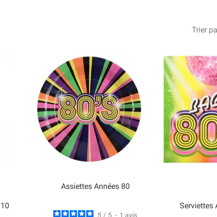
Trier pa
Assiettes Années 80
X10
Serviettes
5
/
5
-
1
avis