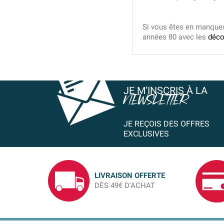
Si vous êtes en manques 
années 80 avec les
déco
JE M’INSCRIS À LA
NEWSLETTER
JE REÇOIS DES OFFRES
EXCLUSIVES
LIVRAISON OFFERTE
DÈS 49€ D'ACHAT