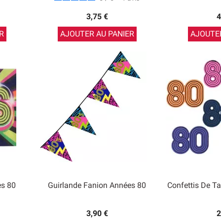
3,75 €
4
R
AJOUTER AU PANIER
AJOUTER
s 80
Guirlande Fanion Années 80
Confettis De T
3,90 €
2