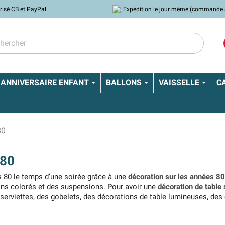
risé CB et PayPal
Expédition le jour même (commande 
ANNIVERSAIRE ENFANT
BALLONS
VAISSELLE
C
80
80
 80 le temps d’une soirée grâce à une
décoration sur les années 80
ons colorés et des suspensions. Pour avoir une
décoration de table
 serviettes, des gobelets, des décorations de table lumineuses, de
réer une ambiance années 80
grâce à votre décoration !