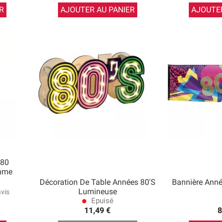
R
AJOUTER AU PANIER
AJOUTER
 80
mme
Décoration De Table Années 80's
Bannière Ann
Lumineuse
avis
Epuisé
lens
11,49 €
8