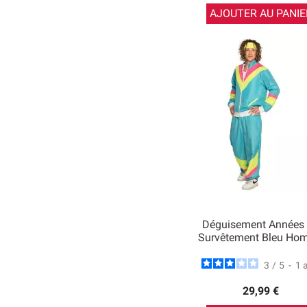
AJOUTER AU PANIE
Déguisement Années
Survêtement Bleu Ho
3
/
5
-
1
29,99 €