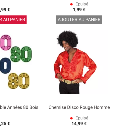
Epuisé
lens
,99 €
1,99 €
 AU PANIER
AJOUTER AU PANIER
able Années 80 Bois
Chemise Disco Rouge Homme
Epuisé
lens
,25 €
14,99 €