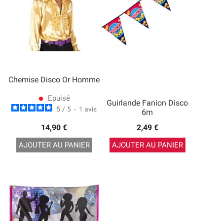
Chemise Disco Or Homme
Epuisé
lens
Guirlande Fanion Disco
5
/
5
-
1
avis
6m
14,90 €
2,49 €
AJOUTER AU PANIER
AJOUTER AU PANIER