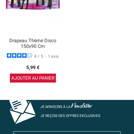
Drapeau Thème Disco
150x90 Cm
4
/
5
-
1
avis
5,99 €
AJOUTER AU PANIER
Newsletter
JE M’INSCRIS À LA
JE REÇOIS DES OFFRES EXCLUSIVES