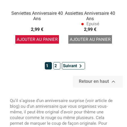
Serviettes Anniversaire 40
Assiettes Anniversaire 40
Ans
Ans
Epuisé
lens
2,99 €
2,99 €
AJOUTER AU PANIER
AJOUTER AU PANIER

1
2
Suivant

Retour en haut
Qu’il s’agisse d’un anniversaire surprise (voir article de
blog) ou d’un anniversaire que vous organisez vous-
même, il peut être original d’avoir pour thème une
couleur comme le rouge ou même plusieurs. Cela
permet de marquer le coup de façon originale. Pour