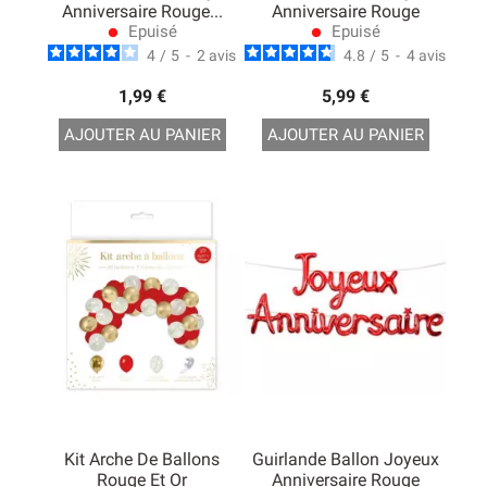
Anniversaire Rouge...
Anniversaire Rouge
Epuisé
Epuisé
lens
lens
4
/
5
-
2
avis
4.8
/
5
-
4
avis
1,99 €
5,99 €
AJOUTER AU PANIER
AJOUTER AU PANIER
Kit Arche De Ballons
Guirlande Ballon Joyeux
Rouge Et Or
Anniversaire Rouge