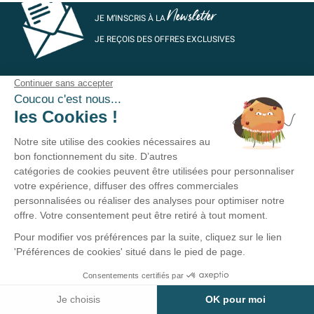
Newsletter
JE M’INSCRIS À LA
JE REÇOIS DES OFFRES EXCLUSIVES
SUR VOTRE PREMIÈRE COMMANDE
LIVRAISON OFFERTE
PAIEMENT SÉCURISÉ
DÈS 49€ D'ACHAT
AVEC CB ET PAYPAL
EXPÉDITION EXPRESS
3 BOUTIQUES PHYSIQUES
SOUS 24H
DANS LE GRAND OUEST