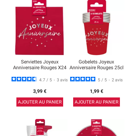
table anniversaire rouge ou une décoration de salle pour
tous vos événements.
Serviettes Joyeux
Gobelets Joyeux
Anniversaire Rouges X24
Anniversaire Rouges 25cl
4.7
/
5
-
3
avis
5
/
5
-
2
avis
3,99 €
1,99 €
AJOUTER AU PANIER
AJOUTER AU PANIER