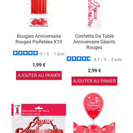
Bougies Anniversaire
Confettis De Table
Rouges Pailletées X10
Anniversaire Géants
Rouges
5
/
5
-
1
avis
4.7
/
5
-
3
avis
1,99 €
2,99 €
AJOUTER AU PANIER
AJOUTER AU PANIER