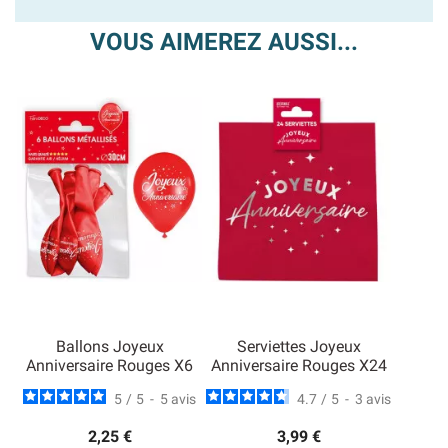
VOUS AIMEREZ AUSSI...
Ballons Joyeux
Serviettes Joyeux
Anniversaire Rouges X6
Anniversaire Rouges X24
5
/
5
-
5
avis
4.7
/
5
-
3
avis
2,25 €
3,99 €