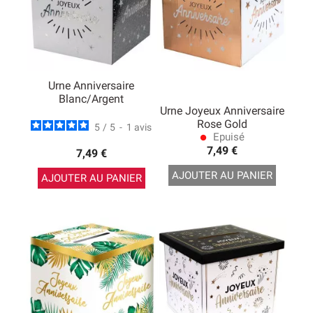
Urne Anniversaire
Blanc/Argent
Urne Joyeux Anniversaire
Rose Gold
5
/
5
-
1
avis
Epuisé
lens
7,49 €
7,49 €
AJOUTER AU PANIER
AJOUTER AU PANIER