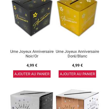
d’anniversaire
, vous trouverez de nombreux modèles et
un grand choix de couleurs.
Urne Joyeux Anniversaire
Urne Joyeux Anniversaire
Noir/or
Doré/blanc
4,99 €
4,99 €
AJOUTER AU PANIER
AJOUTER AU PANIER