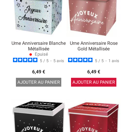
Urne Anniversaire Blanche
Urne Anniversaire Rose
Métallisée
Gold Métallisée
Epuisé
lens
5
/
5
-
5
avis
5
/
5
-
1
avis
6,49 €
6,49 €
AJOUTER AU PANIER
AJOUTER AU PANIER