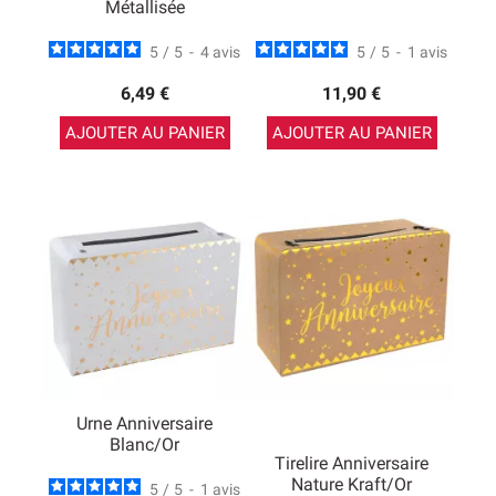
Métallisée
5
/
5
-
4
avis
5
/
5
-
1
avis
6,49 €
11,90 €
AJOUTER AU PANIER
AJOUTER AU PANIER
Urne Anniversaire
Blanc/Or
Tirelire Anniversaire
Nature Kraft/or
5
/
5
-
1
avis