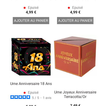
Epuisé
Epuisé
lens
lens
4,99 €
4,99 €
AJOUTER AU PANIER
AJOUTER AU PANIER
Urne Anniversaire 18 Ans
Urne Joyeux Anniversaire
Epuisé
lens
Terracotta/Or
5
/
5
-
1
avis
7,49 €