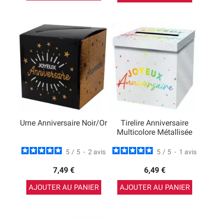
Urne Anniversaire Noir/Or
Tirelire Anniversaire
Multicolore Métallisée
5
/
5
-
2
avis
5
/
5
-
1
avis
7,49 €
6,49 €
AJOUTER AU PANIER
AJOUTER AU PANIER