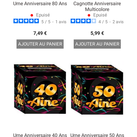
Urne Anniversaire 80 Ans
Cagnotte Anniversaire
Multicolore
Epuisé
Epuisé
lens
lens
5
/
5
-
1
avis
4
/
5
-
2
avis
7,49 €
5,99 €
AJOUTER AU PANIER
AJOUTER AU PANIER
Urne Anniversaire 40 Ans
Urne Anniversaire 50 Ans