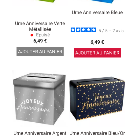
Urne Anniversaire Bleue
Urne Anniversaire Verte
Métallisée
5
/
5
-
2
avis
Epuisé
lens
6,49 €
6,49 €
AJOUTER AU PANIER
AJOUTER AU PANIER
Urne Anniversaire Argent
Urne Anniversaire Bleu/Or