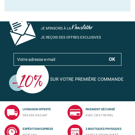
Newsletter
JE M’INSCRIS À LA
JE REÇOIS DES OFFRES EXCLUSIVES
SUR VOTRE PREMIÈRE COMMANDE
LIVRAISON OFFERTE
PAIEMENT SÉCURISÉ
DÈS 49€ D'ACHAT
AVEC CB ET PAYPAL
EXPÉDITION EXPRESS
3 BOUTIQUES PHYSIQUES
SOUS 24H
DANS LE GRAND OUEST