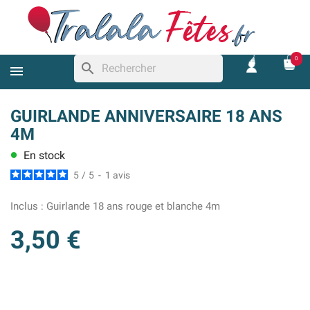
0
search
GUIRLANDE ANNIVERSAIRE 18 ANS
4M
En stock
lens
5
/
5
-
1
avis
Inclus :
Guirlande 18 ans rouge et blanche 4m
3,50 €