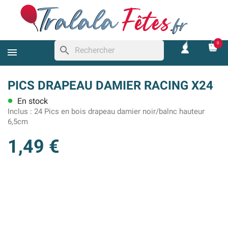
0
search
PICS DRAPEAU DAMIER RACING X24
En stock
lens
Inclus :
24 Pics en bois drapeau damier noir/balnc hauteur
6,5cm
1,49 €