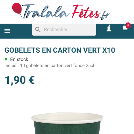
0
search
GOBELETS EN CARTON VERT X10
En stock
lens
Inclus :
10 gobelets en carton vert foncé 25cl
1,90 €