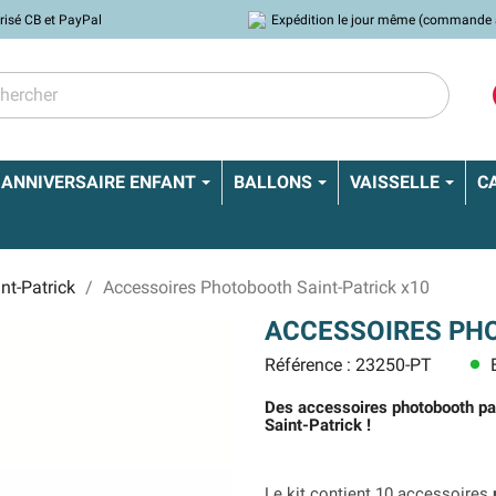
risé CB et PayPal
Expédition le jour même (commande 
ANNIVERSAIRE ENFANT
BALLONS
VAISSELLE
C
nt-Patrick
Accessoires Photobooth Saint-Patrick x10
ACCESSOIRES PHO
Référence : 23250-PT
E
lens
Des accessoires photobooth parf
Saint-Patrick !
Le kit contient 10 accessoires