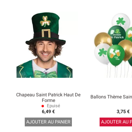
Chapeau Saint Patrick Haut De
Ballons Thème Saint
Forme
Epuisé
lens
6,49 €
3,75 €
AJOUTER AU PANIER
AJOUTER AU 