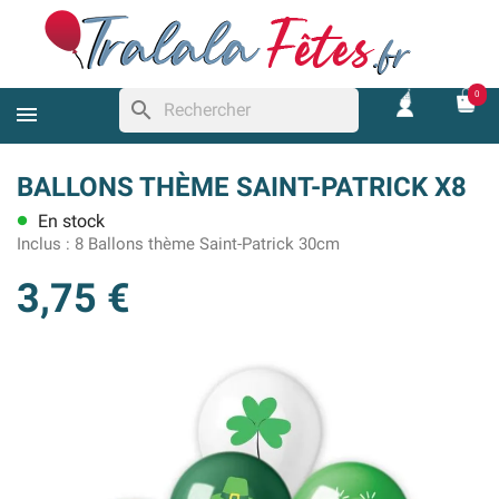
0
search
BALLONS THÈME SAINT-PATRICK X8
En stock
lens
Inclus :
8 Ballons thème Saint-Patrick 30cm
3,75 €