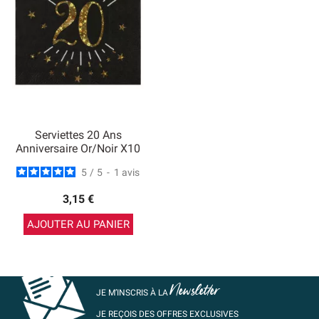
Serviettes 20 Ans
Anniversaire Or/Noir X10
5
/
5
-
1
avis
3,15 €
AJOUTER AU PANIER
Newsletter
JE M’INSCRIS À LA
JE REÇOIS DES OFFRES EXCLUSIVES