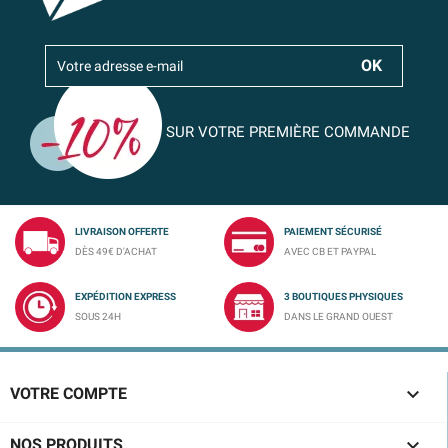
SUR VOTRE PREMIÈRE COMMANDE
LIVRAISON OFFERTE
PAIEMENT SÉCURISÉ
DÈS 49€ D'ACHAT
AVEC CB ET PAYPAL
EXPÉDITION EXPRESS
3 BOUTIQUES PHYSIQUES
SOUS 24H
DANS LE GRAND OUEST

VOTRE COMPTE

NOS PRODUITS