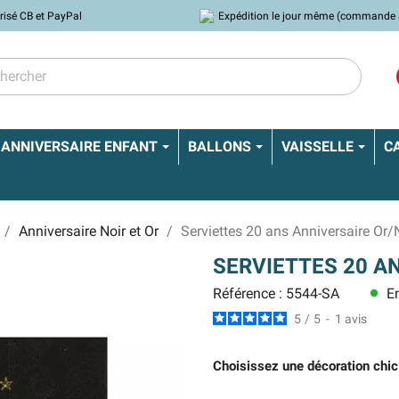
risé CB et PayPal
Expédition le jour même (commande 
ANNIVERSAIRE ENFANT
BALLONS
VAISSELLE
C
Anniversaire Noir et Or
Serviettes 20 ans Anniversaire Or/
SERVIETTES 20 A
Référence : 5544-SA
En
lens
5
/
5
-
1
avis
Choisissez une décoration chic n