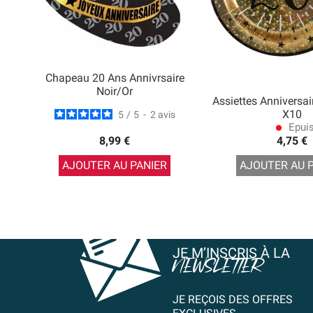
Chapeau 20 Ans Annivrsaire
Noir/Or
Assiettes Anniversai
X10
5
/
5
-
2
avis
Epui
lens
8,99 €
4,75 €
AJOUTER AU PANIER
AJOUTER AU 
JE M’INSCRIS À LA
NEWSLETTER
JE REÇOIS DES OFFRES