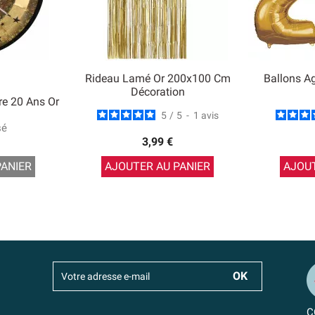
Rideau Lamé Or 200x100 Cm
Ballons A
Décoration
re 20 Ans Or
5
/
5
-
1
avis
sé
3,99 €
PANIER
AJOUTER AU PANIER
AJOUT
C