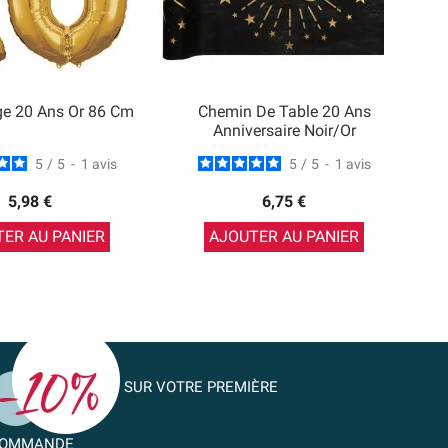
ge 20 Ans Or 86 Cm
Chemin De Table 20 Ans
Anniversaire Noir/Or
5
/
5
-
1
avis
5
/
5
-
1
avis
5,98 €
6,75 €
ER AU PANIER
AJOUTER AU PANIER
SUR VOTRE PREMIÈRE
OMMANDE