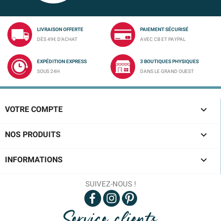
LIVRAISON OFFERTE
PAIEMENT SÉCURISÉ
DÈS 49€ D'ACHAT
AVEC CB ET PAYPAL
EXPÉDITION EXPRESS
3 BOUTIQUES PHYSIQUES
SOUS 24H
DANS LE GRAND OUEST

VOTRE COMPTE

NOS PRODUITS

INFORMATIONS
SUIVEZ-NOUS !
Service clients