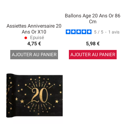
Ballons Age 20 Ans Or 86
Cm
Assiettes Anniversaire 20
Ans Or X10
5
/
5
-
1
avis
Epuisé
lens
4,75 €
5,98 €
AJOUTER AU PANIER
AJOUTER AU PANIER