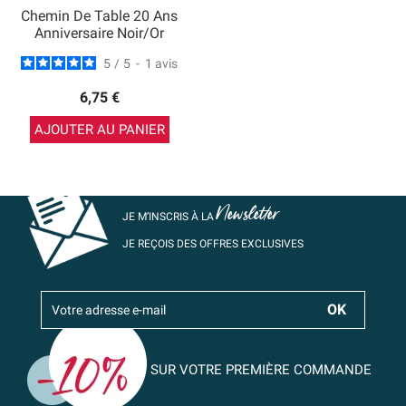
Chemin De Table 20 Ans
Anniversaire Noir/Or
5
/
5
-
1
avis
6,75 €
AJOUTER AU PANIER
Newsletter
JE M’INSCRIS À LA
JE REÇOIS DES OFFRES EXCLUSIVES
SUR VOTRE PREMIÈRE COMMANDE