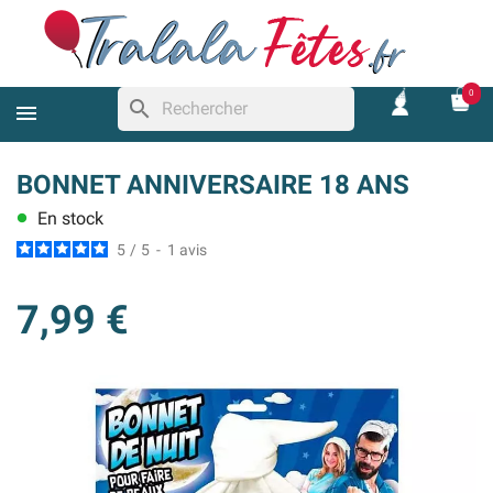
0
search
BONNET ANNIVERSAIRE 18 ANS
En stock
lens
5
/
5
-
1
avis
7,99 €