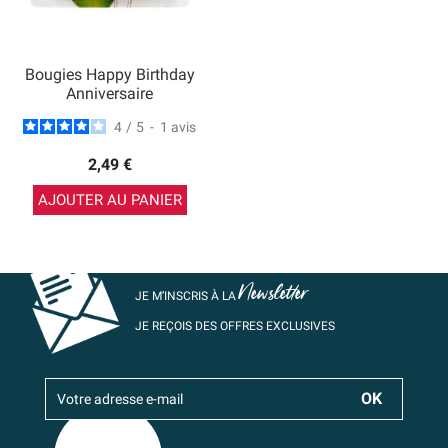
Bougies Happy Birthday
Anniversaire
4
/
5
-
1
avis
2,49 €
AJOUTER AU PANIER
Newsletter
JE M’INSCRIS À LA
JE REÇOIS DES OFFRES EXCLUSIVES