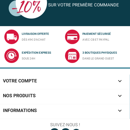
SUR VOTRE PREMIÈRE COMMANDE
LIVRAISON OFFERTE
PAIEMENT SÉCURISÉ
DÈS 49€ D'ACHAT
AVEC CB ET PAYPAL
EXPÉDITION EXPRESS
3 BOUTIQUES PHYSIQUES
SOUS 24H
DANS LE GRAND OUEST

VOTRE COMPTE

NOS PRODUITS

INFORMATIONS
SUIVEZ-NOUS !