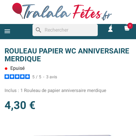
0
search
ROULEAU PAPIER WC ANNIVERSAIRE
MERDIQUE
Epuisé
lens
5
/
5
-
3
avis
Inclus :
1 Rouleau de papier anniversaire merdique
4,30 €