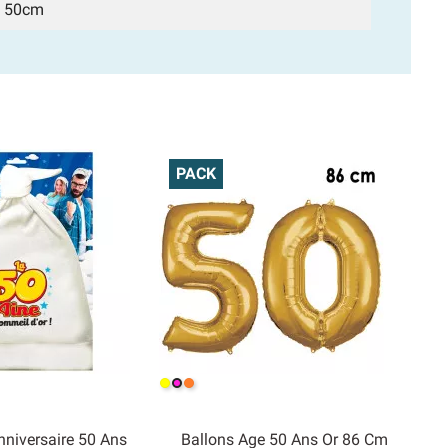
s 50cm
PACK
Jaune
Orange
Rose
nniversaire 50 Ans
Ballons Age 50 Ans Or 86 Cm