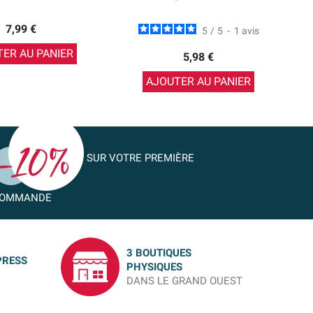
7,99 €
5
/
5
-
1
avis
ER AU PANIER
5,98 €
AJOUTER AU PANIER
SUR VOTRE PREMIÈRE
OMMANDE
3 BOUTIQUES
PRESS
PHYSIQUES
DANS LE GRAND OUEST