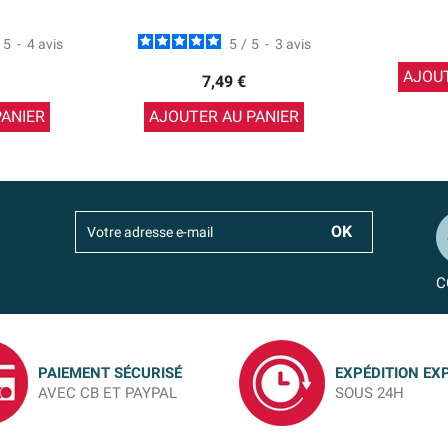
5
-
4
avis
5
/
5
-
3
avis
AJOUT
7,49 €
PANIER
AJOUTER AU PANIER
C
PAIEMENT SÉCURISÉ
EXPÉDITION EX
AVEC CB ET PAYPAL
SOUS 24H