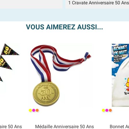
1 Cravate Anniversaire 50 An
VOUS AIMEREZ AUSSI...
Jaune
Rose
Orange
Jaune
Rose
Orange
aire 50 Ans
Médaille Anniversaire 50 Ans
Bonnet A