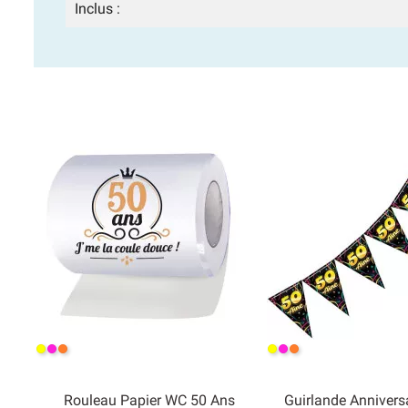
Inclus :
Jaune
Rose
Orange
Jaune
Rose
Orange
Rouleau Papier WC 50 Ans
Guirlande Annivers