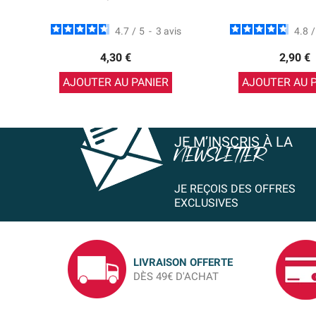
4.7
/
5
-
3
avis
4.8
/
4,30 €
2,90 €
AJOUTER AU PANIER
AJOUTER AU 
JE M’INSCRIS À LA
NEWSLETTER
JE REÇOIS DES OFFRES
EXCLUSIVES
LIVRAISON OFFERTE
DÈS 49€ D'ACHAT