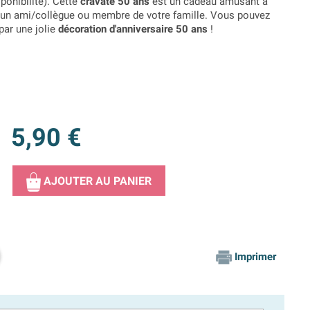
ponibilité). Cette
cravate 50 ans
est un cadeau amusant à
 d'un ami/collègue ou membre de votre famille. Vous pouvez
ar une jolie
décoration d'anniversaire 50 ans
!
5,90 €
AJOUTER AU PANIER
Imprimer