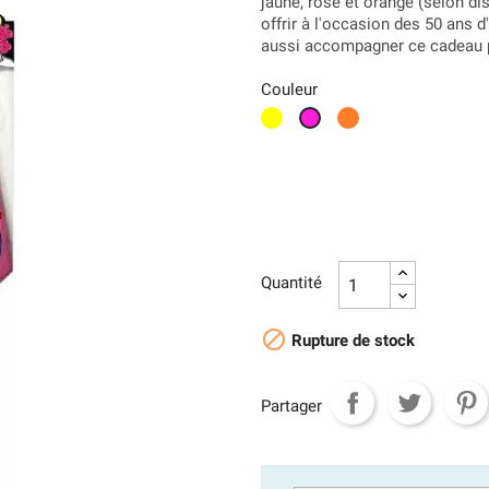
jaune, rose et orange (selon dis
offrir à l'occasion des 50 ans
aussi accompagner ce cadeau p
Couleur
Jaune
Orange
Rose
Quantité

Rupture de stock
Partager