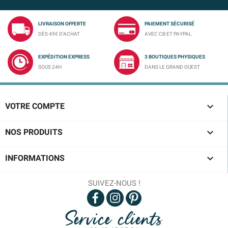
LIVRAISON OFFERTE
PAIEMENT SÉCURISÉ
DÈS 49€ D'ACHAT
AVEC CB ET PAYPAL
EXPÉDITION EXPRESS
3 BOUTIQUES PHYSIQUES
SOUS 24H
DANS LE GRAND OUEST

VOTRE COMPTE

NOS PRODUITS

INFORMATIONS
SUIVEZ-NOUS !
Service clients