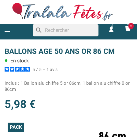
0
search
BALLONS AGE 50 ANS OR 86 CM
En stock
lens
5
/
5
-
1
avis
Inclus :
1 Ballon alu chiffre 5 or 86cm, 1 ballon alu chiffre 0 or
86cm
5,98 €
PACK