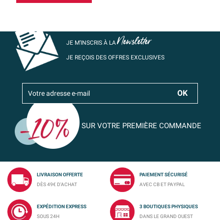
Newsletter
JE M’INSCRIS À LA
JE REÇOIS DES OFFRES EXCLUSIVES
SUR VOTRE PREMIÈRE COMMANDE
LIVRAISON OFFERTE
PAIEMENT SÉCURISÉ
DÈS 49€ D'ACHAT
AVEC CB ET PAYPAL
EXPÉDITION EXPRESS
3 BOUTIQUES PHYSIQUES
SOUS 24H
DANS LE GRAND OUEST