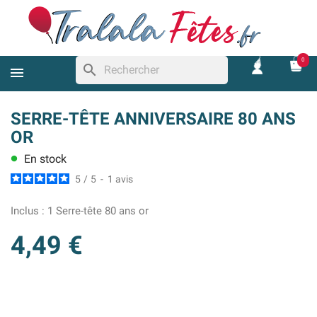
0
search
SERRE-TÊTE ANNIVERSAIRE 80 ANS
OR
En stock
lens
5
/
5
-
1
avis
Inclus :
1 Serre-tête 80 ans or
4,49 €