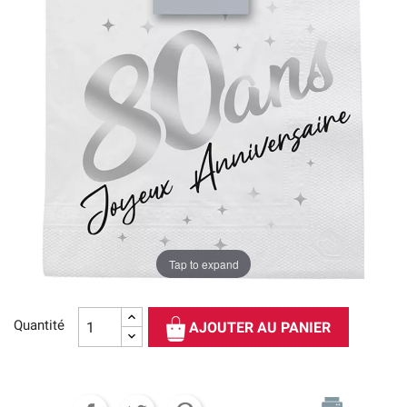
Tap to expand
Quantité
AJOUTER AU PANIER