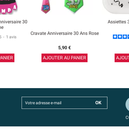
nniversaire 30
Assiettes 
me
Cravate Anniversaire 30 Ans Rose
5
-
1
avis
5,90 €
PANIER
AJOUTER AU PANIER
AJOUT
C