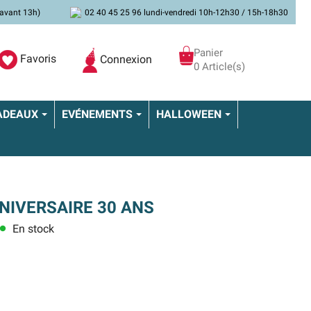
avant 13h)
02 40 45 25 96 lundi-vendredi 10h-12h30 / 15h-18h30
Panier
Favoris
Connexion
0 Article(s)
ADEAUX
EVÉNEMENTS
HALLOWEEN
IVERSAIRE 30 ANS
En stock
lens