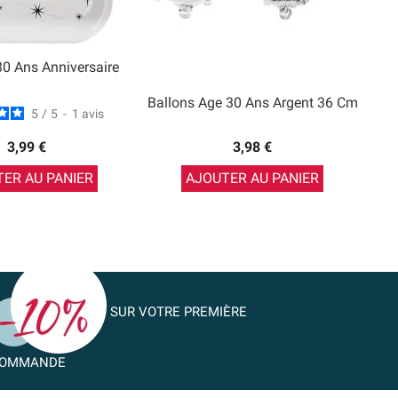
30 Ans Anniversaire
Ballons Age 30 Ans Argent 36 Cm
5
/
5
-
1
avis
3,99 €
3,98 €
ER AU PANIER
AJOUTER AU PANIER
SUR VOTRE PREMIÈRE
OMMANDE