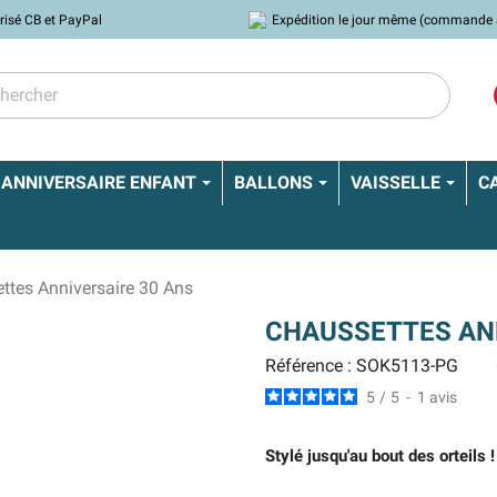
risé CB et PayPal
Expédition le jour même (commande 
ANNIVERSAIRE ENFANT
BALLONS
VAISSELLE
C
ttes Anniversaire 30 Ans
CHAUSSETTES ANN
Référence : SOK5113-PG
5
/
5
-
1
avis
Stylé jusqu'au bout des orteils !