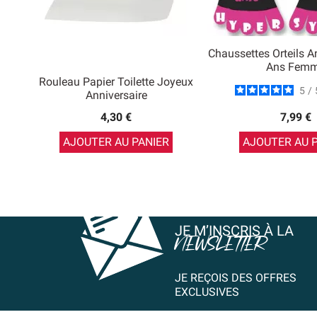
Chaussettes Orteils A
Ans Fem
Rouleau Papier Toilette Joyeux
5
/
Anniversaire
4,30 €
7,99 €
AJOUTER AU PANIER
AJOUTER AU 
JE M’INSCRIS À LA
NEWSLETTER
JE REÇOIS DES OFFRES
EXCLUSIVES