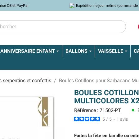
risé CB et PayPal
Expédition le jour même (commande 
ANNIVERSAIRE ENFANT
BALLONS
VAISSELLE
C
s serpentins et confettis
Boules Cotillons pour Sarbacane Mul
BOULES COTILLO
MULTICOLORES X
Référence : 71502-PT
E
lens
5
/
5
-
1
avis
Faites la fête en famille ou en