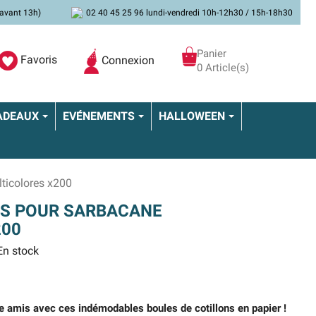
avant 13h)
02 40 45 25 96 lundi-vendredi 10h-12h30 / 15h-18h30
Panier
Favoris
Connexion
0 Article(s)
ADEAUX
EVÉNEMENTS
HALLOWEEN
ticolores x200
NS POUR SARBACANE
200
n stock
tre amis avec ces indémodables boules de cotillons en papier !