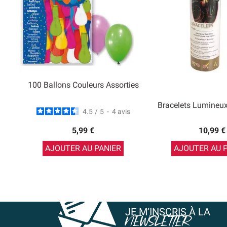
100 Ballons Couleurs Assorties
Bracelets Lumineu
4.5
/
5
-
4
avis
5,99 €
10,99 €
AJOUTER AU PANIER
AJOUTER AU 
JE M’INSCRIS À LA
NEWSLETTER