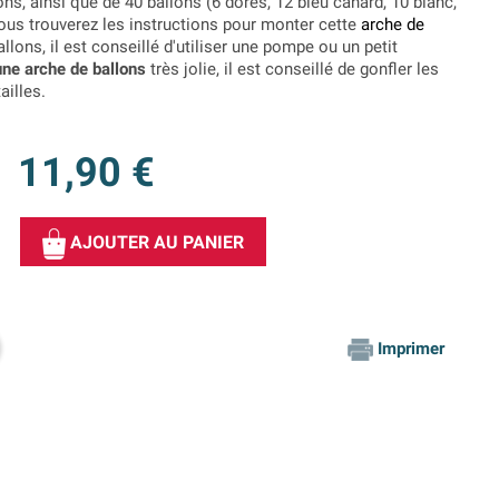
ns, ainsi que de 40 ballons (6 dorés, 12 bleu canard, 10 blanc,
vous trouverez les instructions pour monter cette
arche de
llons, il est conseillé d'utiliser une pompe ou un petit
une arche de ballons
très jolie, il est conseillé de gonfler les
ailles.
11,90 €
AJOUTER AU PANIER
Imprimer