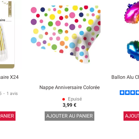
aire X24
Ballon Alu Ch
Nappe Anniversaire Colorée
5
-
1
avis
Epuisé
lens
3,99 €
PANIER
AJOUTER AU PANIER
AJOUT