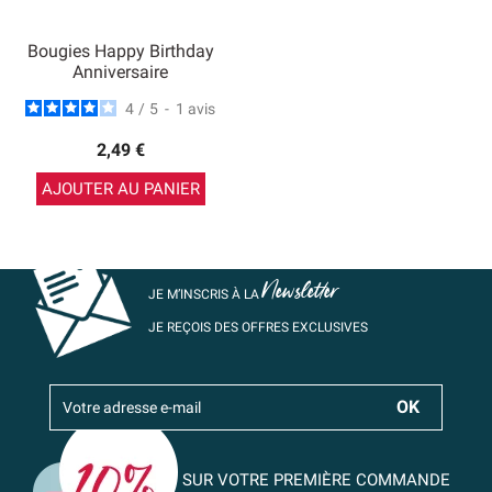
Bougies Happy Birthday
Anniversaire
4
/
5
-
1
avis
2,49 €
AJOUTER AU PANIER
Newsletter
JE M’INSCRIS À LA
JE REÇOIS DES OFFRES EXCLUSIVES
SUR VOTRE PREMIÈRE COMMANDE