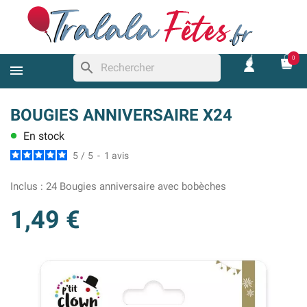
0
search
BOUGIES ANNIVERSAIRE X24
En stock
lens
5
/
5
-
1
avis
Inclus :
24 Bougies anniversaire avec bobèches
1,49 €