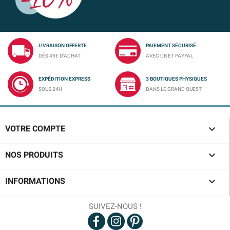
LIVRAISON OFFERTE
PAIEMENT SÉCURISÉ
DÈS 49€ D'ACHAT
AVEC CB ET PAYPAL
EXPÉDITION EXPRESS
3 BOUTIQUES PHYSIQUES
SOUS 24H
DANS LE GRAND OUEST

VOTRE COMPTE

NOS PRODUITS

INFORMATIONS
SUIVEZ-NOUS !