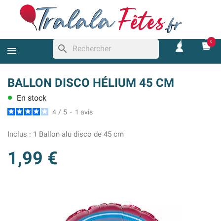
0
search
BALLON DISCO HÉLIUM 45 CM
En stock
lens
4
/
5
-
1
avis
Inclus :
1 Ballon alu disco de 45 cm
1,99 €