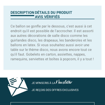
DESCRIPTION
DÉTAILS DU PRODUIT
AVIS VÉRIFIÉS
Ce ballon se gonfle par le dessous, c'est aussi à cet
endroit qu'il est possible de l'accrocher. Il est assorti
aux autres décorations de salle disco comme les
guirlandes disco, les drapeaux, les banderoles et les
ballons en latex. Si vous souhaitez aussi avoir une
table sur le thème disco, nous avons encore tout ce
qu'il faut. Gobelets en carton, assiettes, nappes,
ramequins, serviettes et boîtes à popcorn, il y a tout !
Newsletter
JE M’INSCRIS À LA
JE REÇOIS DES OFFRES EXCLUSIVES