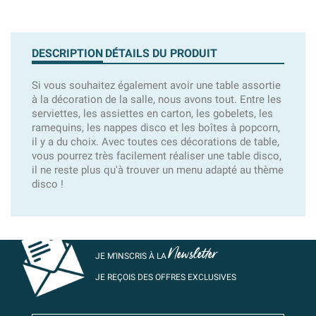
DESCRIPTION
DÉTAILS DU PRODUIT
Si vous souhaitez également avoir une table assortie
à la décoration de la salle, nous avons tout. Entre les
serviettes, les assiettes en carton, les gobelets, les
ramequins, les nappes disco et les boîtes à popcorn,
il y a du choix. Avec toutes ces décorations de table,
vous pourrez très facilement réaliser une table disco,
il ne reste plus qu'à trouver un menu adapté au thème
disco !
Newsletter
JE M’INSCRIS À LA
JE REÇOIS DES OFFRES EXCLUSIVES