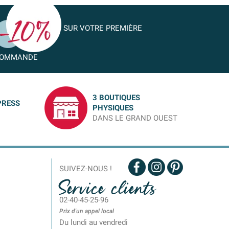
SUR VOTRE PREMIÈRE
OMMANDE
3 BOUTIQUES
PRESS
PHYSIQUES
DANS LE GRAND OUEST
SUIVEZ-NOUS !
Service clients
02-40-45-25-96
Prix d'un appel local
Du lundi au vendredi