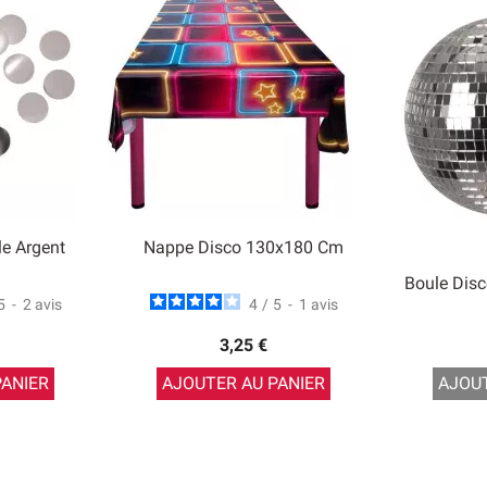
le Argent
Nappe Disco 130x180 Cm
Boule Disc
5
-
2
avis
4
/
5
-
1
avis
3,25 €
PANIER
AJOUTER AU PANIER
AJOUT