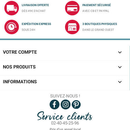
LIVRAISON OFFERTE
PAIEMENT SÉCURISÉ
DÈS 49€ D'ACHAT
AVEC CB ET PAYPAL
EXPÉDITION EXPRESS
3 BOUTIQUES PHYSIQUES
SOUS 24H
DANS LE GRAND OUEST

VOTRE COMPTE

NOS PRODUITS

INFORMATIONS
SUIVEZ-NOUS !
Service clients
02-40-45-25-96
Prix d'un appel local