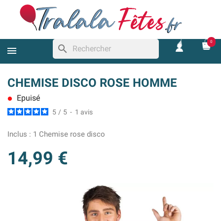
0
search
CHEMISE DISCO ROSE HOMME
Epuisé
lens
5
/
5
-
1
avis
Inclus :
1 Chemise rose disco
14,99 €