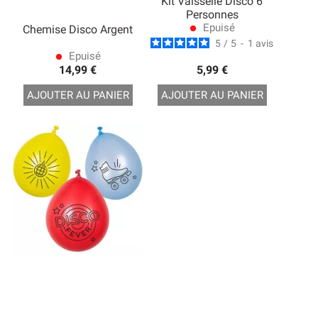
Kit Vaisselle Disco 6
Personnes
Epuisé
Chemise Disco Argent
lens
5
/
5
-
1
avis
Epuisé
lens
14,99 €
5,99 €
AJOUTER AU PANIER
AJOUTER AU PANIER