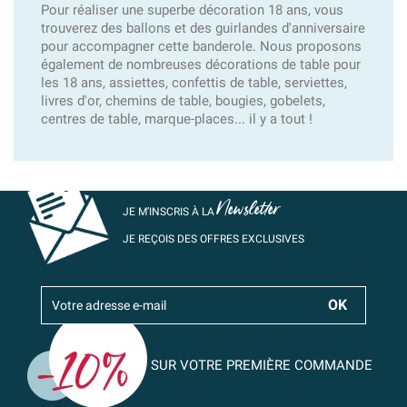
Pour réaliser une superbe décoration 18 ans, vous
trouverez des ballons et des guirlandes d'anniversaire
pour accompagner cette banderole. Nous proposons
également de nombreuses décorations de table pour
les 18 ans, assiettes, confettis de table, serviettes,
livres d'or, chemins de table, bougies, gobelets,
centres de table, marque-places... il y a tout !
Newsletter
JE M’INSCRIS À LA
JE REÇOIS DES OFFRES EXCLUSIVES
SUR VOTRE PREMIÈRE COMMANDE