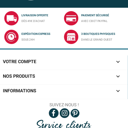
LIVRAISON OFFERTE
PAIEMENT SÉCURISÉ
DÈS 49€ D'ACHAT
AVEC CB ET PAYPAL
EXPÉDITION EXPRESS
3 BOUTIQUES PHYSIQUES
SOUS 24H
DANS LE GRAND OUEST

VOTRE COMPTE

NOS PRODUITS

INFORMATIONS
SUIVEZ-NOUS !
Service clients