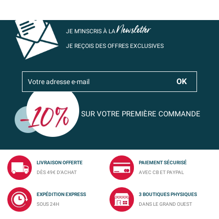
Newsletter
JE M’INSCRIS À LA
JE REÇOIS DES OFFRES EXCLUSIVES
SUR VOTRE PREMIÈRE COMMANDE
LIVRAISON OFFERTE
PAIEMENT SÉCURISÉ
DÈS 49€ D'ACHAT
AVEC CB ET PAYPAL
EXPÉDITION EXPRESS
3 BOUTIQUES PHYSIQUES
SOUS 24H
DANS LE GRAND OUEST