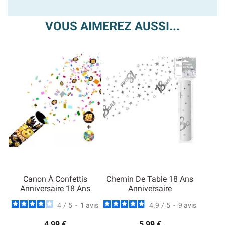
VOUS AIMEREZ AUSSI...
Canon À Confettis
Chemin De Table 18 Ans
Anniversaire 18 Ans
Anniversaire
4
/
5
-
1
avis
4.9
/
5
-
9
avis
4,99 €
5,99 €