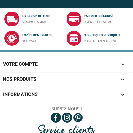
LIVRAISON OFFERTE
PAIEMENT SÉCURISÉ
DÈS 49€ D'ACHAT
AVEC CB ET PAYPAL
EXPÉDITION EXPRESS
3 BOUTIQUES PHYSIQUES
SOUS 24H
DANS LE GRAND OUEST

VOTRE COMPTE

NOS PRODUITS

INFORMATIONS
SUIVEZ-NOUS !
Service clients