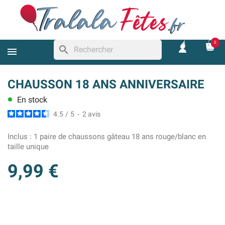
0
search
CHAUSSON 18 ANS ANNIVERSAIRE
En stock
lens
4.5
/
5
-
2
avis
Inclus :
1 paire de chaussons gâteau 18 ans rouge/blanc en
taille unique
9,99 €