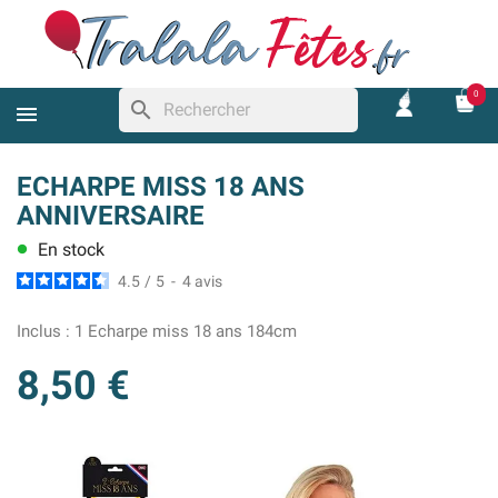
0
search
ECHARPE MISS 18 ANS
ANNIVERSAIRE
En stock
lens
4.5
/
5
-
4
avis
Inclus :
1 Echarpe miss 18 ans 184cm
8,50 €