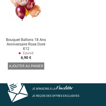
Bouquet Ballons 18 Ans
Anniversaire Rose Doré
X12
Epuisé
lens
6,90 €
AJOUTER AU PANIER
Newsletter
JE M’INSCRIS À LA
JE REÇOIS DES OFFRES EXCLUSIVES