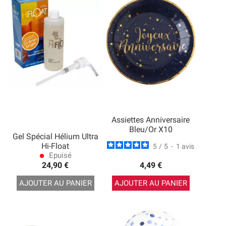
Assiettes Anniversaire
Bleu/Or X10
Gel Spécial Hélium Ultra
Hi-Float
5
/
5
-
1
avis
Epuisé
lens
24,90 €
4,49 €
AJOUTER AU PANIER
AJOUTER AU PANIER