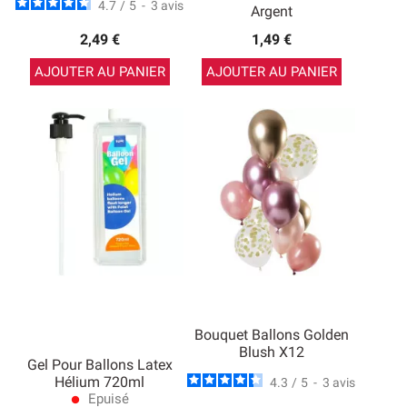
4.7
/
5
-
3
avis
Argent
2,49 €
1,49 €
AJOUTER AU PANIER
AJOUTER AU PANIER
Bouquet Ballons Golden
Blush X12
Gel Pour Ballons Latex
Hélium 720ml
4.3
/
5
-
3
avis
Epuisé
lens