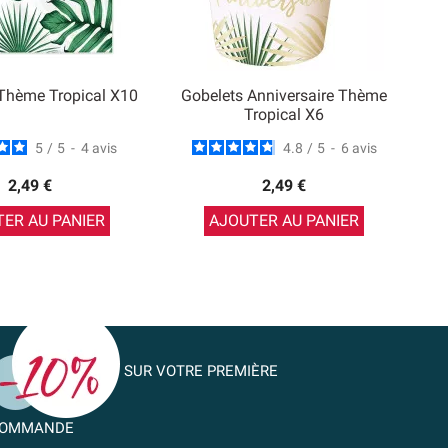
 Thème Tropical X10
Gobelets Anniversaire Thème
Tropical X6
5
/
5
-
4
avis
4.8
/
5
-
6
avis
2,49 €
2,49 €
ER AU PANIER
AJOUTER AU PANIER
SUR VOTRE PREMIÈRE
OMMANDE