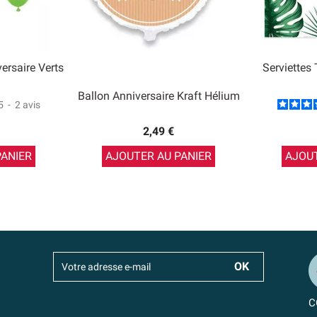
ersaire Verts
Serviettes
Ballon Anniversaire Kraft Hélium
5
-
2
avis
2,49 €
PANIER
AJOUTER AU PANIER
AJOUT
C