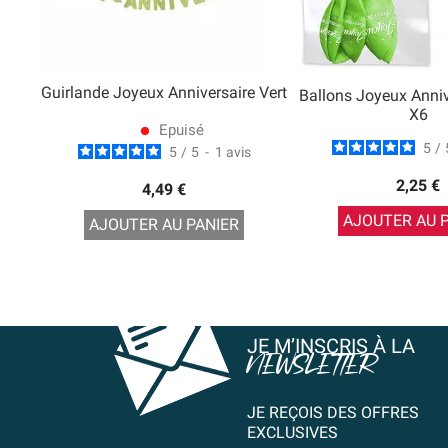
Guirlande Joyeux Anniversaire Vert
Ballons Joyeux Anniv
X6
Epuisé
lens
5
/
5
/
5
-
1
avis
2,25 €
4,49 €
AJOUTER AU 
AJOUTER AU PANIER
JE M’INSCRIS À LA
NEWSLETTER
JE REÇOIS DES OFFRES
EXCLUSIVES