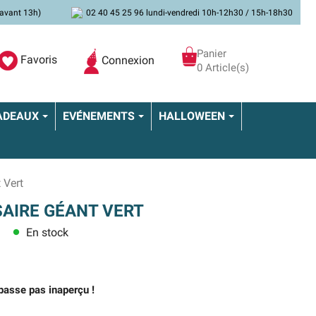
avant 13h)
02 40 45 25 96 lundi-vendredi 10h-12h30 / 15h-18h30
Panier
Favoris
Connexion
0 Article(s)
ADEAUX
EVÉNEMENTS
HALLOWEEN
 Vert
AIRE GÉANT VERT
En stock
lens
 passe pas inaperçu !