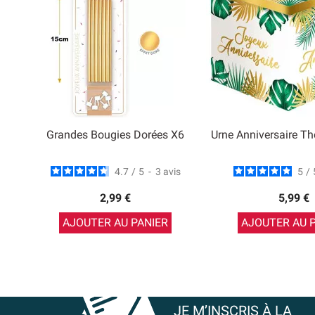
Grandes Bougies Dorées X6
Urne Anniversaire Th
4.7
/
5
-
3
avis
5
/
2,99 €
5,99 €
AJOUTER AU PANIER
AJOUTER AU 
JE M’INSCRIS À LA