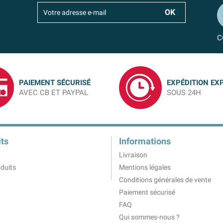
C
PAIEMENT SÉCURISÉ
EXPÉDITION EX
AVEC CB ET PAYPAL
SOUS 24H
ts
Informations
Livraison
duits
Mentions légales
Conditions générales de vente
Paiement sécurisé
FAQ
Qui sommes-nous ?