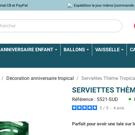
risé CB et PayPal
Expédition le jour même (commande 
ANNIVERSAIRE ENFANT
BALLONS
VAISSELLE
C
Décoration anniversaire tropical
Serviettes Thème Tropica
SERVIETTES THÈM
Référence : 5521-SUD
lens
5
/
5
-
4
avis
Parfait pour avoir une tale sur l