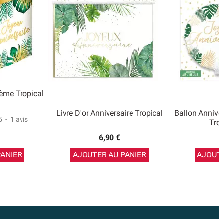
ème Tropical
Livre D'or Anniversaire Tropical
Ballon Anniv
5
-
1
avis
Tr
6,90 €
PANIER
AJOUTER AU PANIER
AJOUT