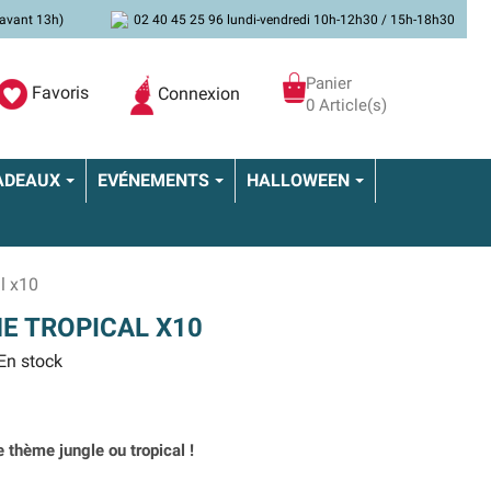
avant 13h)
02 40 45 25 96 lundi-vendredi 10h-12h30 / 15h-18h30
Panier
Favoris
Connexion
0 Article(s)
ADEAUX
EVÉNEMENTS
HALLOWEEN
l x10
E TROPICAL X10
En stock
e thème jungle ou tropical !