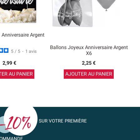
 Anniversaire Argent
Ballons Joyeux Anniversaire Argent
5
/
5
-
1
avis
X6
2,99 €
2,25 €
ER AU PANIER
AJOUTER AU PANIER
SUR VOTRE PREMIÈRE
OMMANDE