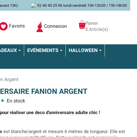
avant 13h)
02 40 45 25 96 lundi-vendredi 10h-12h30 / 15h-18h30
Panier
Favoris
Connexion
0 Article(s)
ADEAUX
EVÉNEMENTS
HALLOWEEN
on Argent
ERSAIRE FANION ARGENT
En stock
lens
pour réaliser une deco d'anniversaire adulte chic !
re
est blanche/argent et mesure 6 mètres de longueur. Elle est