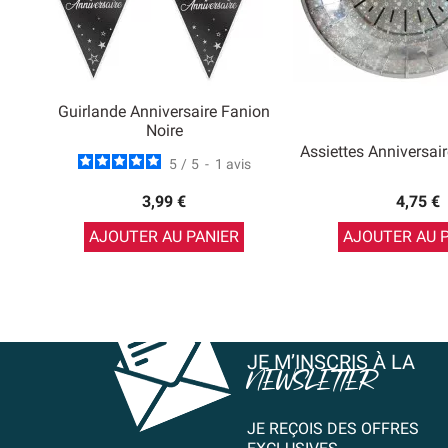
Guirlande Anniversaire Fanion
Noire
Assiettes Anniversai
5
/
5
-
1
avis
3,99 €
4,75 €
AJOUTER AU PANIER
AJOUTER AU 
JE M’INSCRIS À LA
NEWSLETTER
JE REÇOIS DES OFFRES