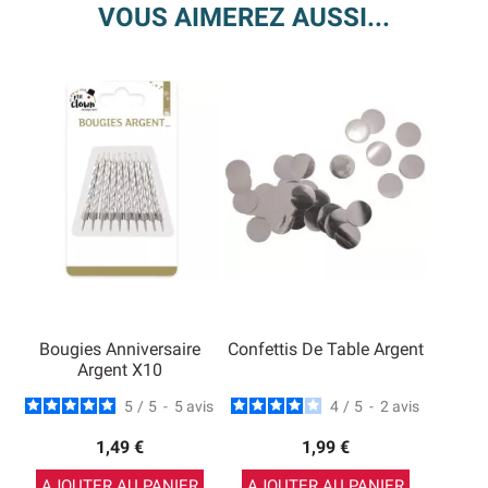
VOUS AIMEREZ AUSSI...
Bougies Anniversaire
Confettis De Table Argent
Argent X10
5
/
5
-
5
avis
4
/
5
-
2
avis
1,49 €
1,99 €
AJOUTER AU PANIER
AJOUTER AU PANIER