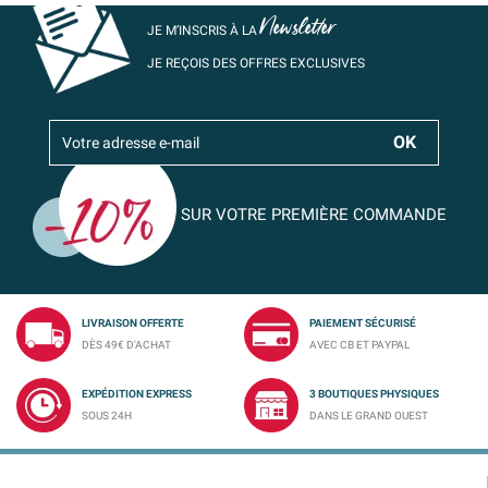
Newsletter
JE M’INSCRIS À LA
JE REÇOIS DES OFFRES EXCLUSIVES
SUR VOTRE PREMIÈRE COMMANDE
LIVRAISON OFFERTE
PAIEMENT SÉCURISÉ
DÈS 49€ D'ACHAT
AVEC CB ET PAYPAL
EXPÉDITION EXPRESS
3 BOUTIQUES PHYSIQUES
SOUS 24H
DANS LE GRAND OUEST