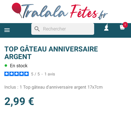
0
search
TOP GÂTEAU ANNIVERSAIRE
ARGENT
En stock
lens
5
/
5
-
1
avis
Inclus :
1 Top gâteau d'anniversaire argent 17x7cm
2,99 €