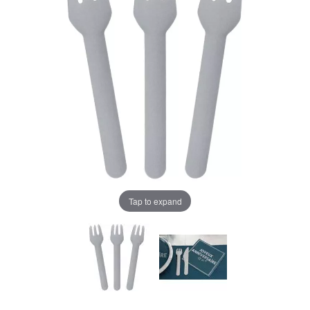
Tap to expand