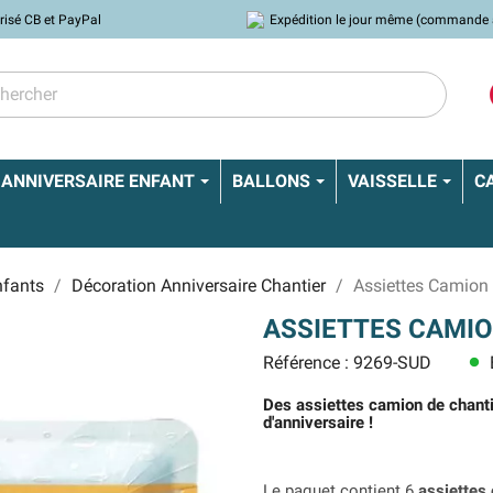
risé CB et PayPal
Expédition le jour même (commande 
ANNIVERSAIRE ENFANT
BALLONS
VAISSELLE
C
nfants
Décoration Anniversaire Chantier
Assiettes Camion 
ASSIETTES CAMIO
Référence : 9269-SUD
lens
Des assiettes camion de chanti
d'anniversaire !
Le paquet contient 6
assiettes