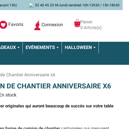
avant 13h)
02 40 45 25 96 lundi-vendredi 10h-12h30 / 15h-18h30
Panier
Favoris
Connexion
0 Article(s)
ADEAUX
EVÉNEMENTS
HALLOWEEN
de Chantier Anniversaire x6
N DE CHANTIER ANNIVERSAIRE X6
En stock
er originales qui auront beaucoup de succès sur votre table
 en forme de camion de chantier
cartonnées qui mesurent