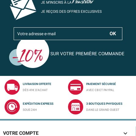
Newsletter
JE M’INSCRIS À LA
JE REÇOIS DES OFFRES EXCLUSIVES
SUR VOTRE PREMIÈRE COMMANDE
LIVRAISON OFFERTE
PAIEMENT SÉCURISÉ
DÈS 49€ D'ACHAT
AVEC CB ET PAYPAL
EXPÉDITION EXPRESS
3 BOUTIQUES PHYSIQUES
SOUS 24H
DANS LE GRAND OUEST

VOTRE COMPTE