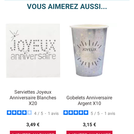
VOUS AIMEREZ AUSSI...
Serviettes Joyeux
Anniversaire Blanches
Gobelets Anniversaire
X20
Argent X10
4
/
5
-
1
avis
5
/
5
-
1
avis
3,49 €
3,15 €