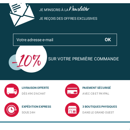
Newsletter
JE M’INSCRIS À LA
JE REÇOIS DES OFFRES EXCLUSIVES
SUR VOTRE PREMIÈRE COMMANDE
LIVRAISON OFFERTE
PAIEMENT SÉCURISÉ
DÈS 49€ D'ACHAT
AVEC CB ET PAYPAL
EXPÉDITION EXPRESS
3 BOUTIQUES PHYSIQUES
SOUS 24H
DANS LE GRAND OUEST