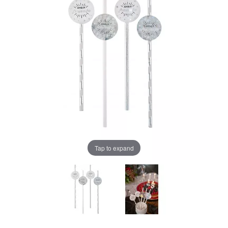
Tap to expand