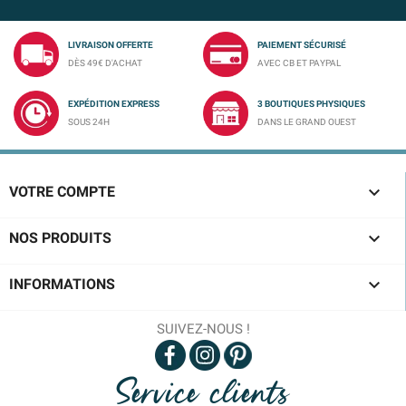
LIVRAISON OFFERTE
PAIEMENT SÉCURISÉ
DÈS 49€ D'ACHAT
AVEC CB ET PAYPAL
EXPÉDITION EXPRESS
3 BOUTIQUES PHYSIQUES
SOUS 24H
DANS LE GRAND OUEST

VOTRE COMPTE

NOS PRODUITS

INFORMATIONS
SUIVEZ-NOUS !
Service clients