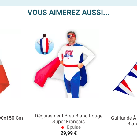
VOUS AIMEREZ AUSSI...
Déguisement Bleu Blanc Rouge
 90x150 Cm
Guirlande À
Super Français
Bla
Epuisé
lens
29,99 €