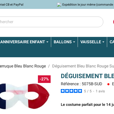
risé CB et PayPal
Expédition le jour même (commande 
ANNIVERSAIRE ENFANT
BALLONS
VAISSELLE
C
Perruque Bleu Blanc Rouge
Déguisement Bleu Blanc Rouge Su
DÉGUISEMENT BLE
-27%
Référence : 5075B-SUD
E
lens
5
/
5
-
1
avis
Le costume parfait pour le 14 ju