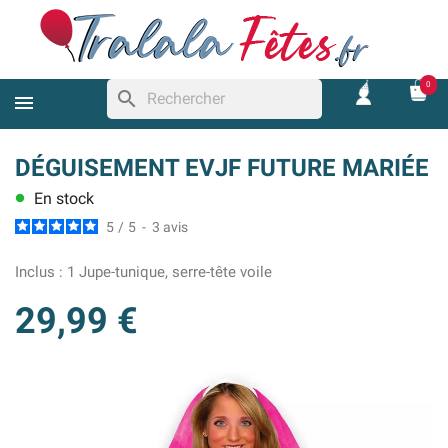
0
search
DÉGUISEMENT EVJF FUTURE MARIÉE
En stock
lens
5
/
5
-
3
avis
Inclus :
1 Jupe-tunique, serre-tête voile
29,99 €