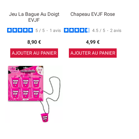
Jeu La Bague Au Doigt
Chapeau EVJF Rose
EVJF
5
/
5
-
1
avis
4.5
/
5
-
2
avis
8,90 €
4,99 €
AJOUTER AU PANIER
AJOUTER AU PANIER