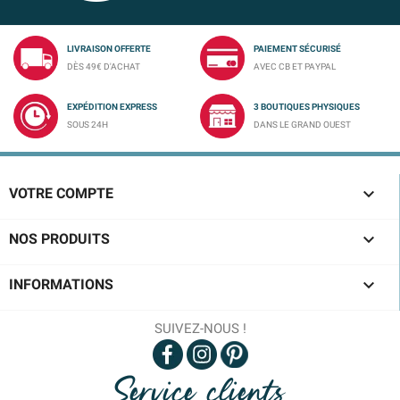
LIVRAISON OFFERTE
PAIEMENT SÉCURISÉ
DÈS 49€ D'ACHAT
AVEC CB ET PAYPAL
EXPÉDITION EXPRESS
3 BOUTIQUES PHYSIQUES
SOUS 24H
DANS LE GRAND OUEST

VOTRE COMPTE

NOS PRODUITS

INFORMATIONS
SUIVEZ-NOUS !
Service clients