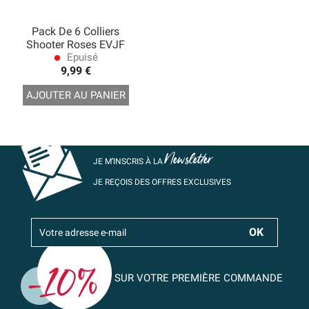
Pack De 6 Colliers
Shooter Roses EVJF
Epuisé
lens
9,99 €
AJOUTER AU PANIER
Newsletter
JE M’INSCRIS À LA
JE REÇOIS DES OFFRES EXCLUSIVES
SUR VOTRE PREMIÈRE COMMANDE