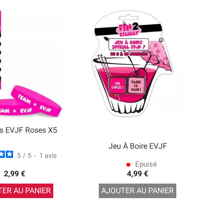
ts EVJF Roses X5
Jeu À Boire EVJF
5
/
5
-
1
avis
Epuisé
lens
2,99 €
4,99 €
ER AU PANIER
AJOUTER AU PANIER