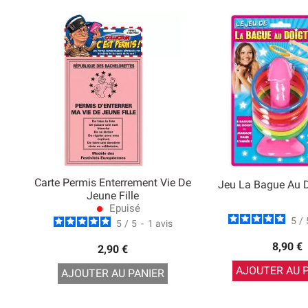
Carte Permis Enterrement Vie De
Jeu La Bague Au 
Jeune Fille
Epuisé
lens
5
/
5
/
5
-
1
avis
8,90 €
2,90 €
AJOUTER AU 
AJOUTER AU PANIER