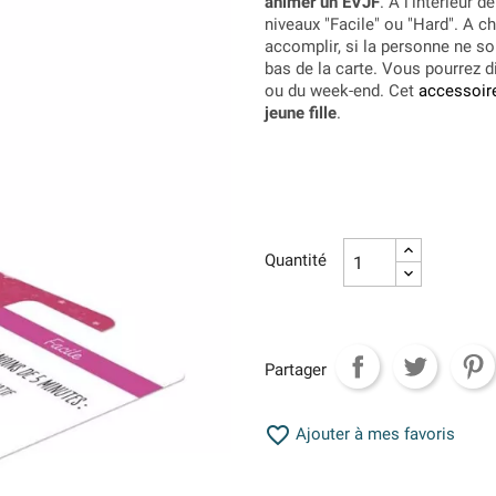
animer un EVJF
. A l'intérieur 
niveaux "Facile" ou "Hard". A c
accomplir, si la personne ne souh
bas de la carte. Vous pourrez d
ou du week-end. Cet
accessoir
jeune fille
.
Quantité
Partager

Ajouter à mes favoris