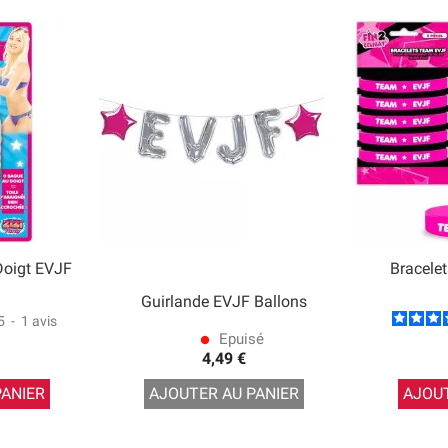
Doigt EVJF
Bracele
Guirlande EVJF Ballons
5
-
1
avis
Epuisé
lens
4,49 €
PANIER
AJOUTER AU PANIER
AJOUT